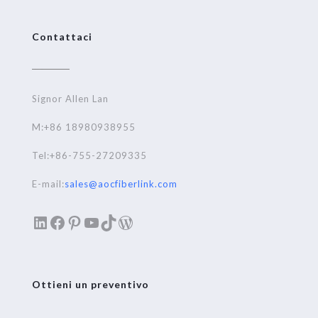
Contattaci
Signor Allen Lan
M:+86 18980938955
Tel:+86-755-27209335
E-mail:
sales@aocfiberlink.com
LinkedIn
Facebook
Pinterest
YouTube
TikTok
WordPress
Ottieni un preventivo