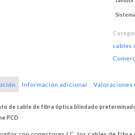
tambor 
Sistema
Catego
cables 
Comerc
pción
Información adicional
Valoraciones
to de cable de fibra óptica blindado preterminad
ne PCD
nados con conectores LC, los cables de fibra 