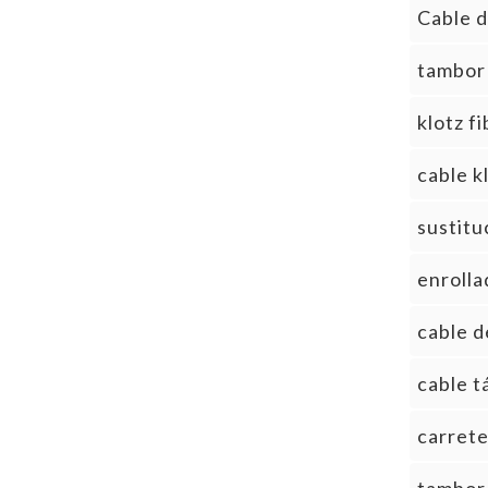
Cable d
tambor 
klotz f
cable k
sustitu
enrolla
cable d
cable t
carrete