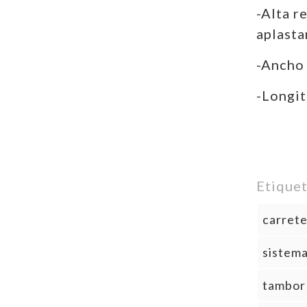
-Alta r
aplast
-Ancho
-Longit
Etique
carrete
sistema
tambor 