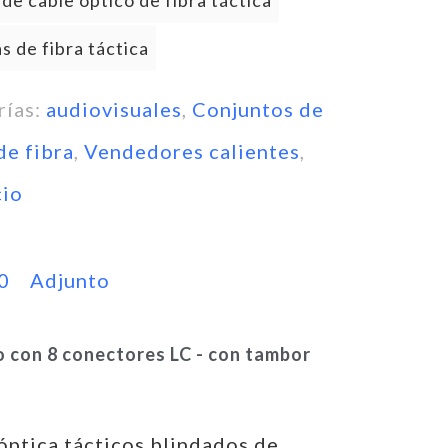
de cable óptico de fibra táctica
s de fibra táctica
rías:
audiovisuales
,
Conjuntos de
de fibra
,
Vendedores calientes
,
io
0
Adjunto
o con 8 conectores LC - con tambor
óptica tácticos blindados de