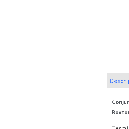
Descri
Conjun
Roxto
Termi