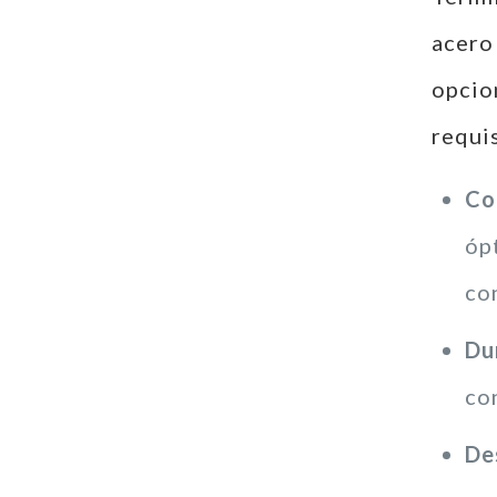
acero
opcio
requi
Co
óp
co
Du
con
Des