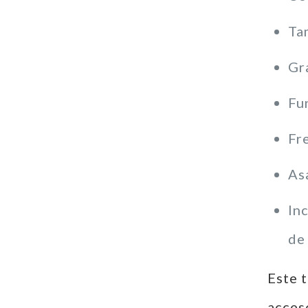
Ta
Gr
Fu
Fr
As
In
de 
Este 
acces