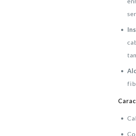
en
ser
Ins
ca
ta
Al
fi
Caract
Ca
Co