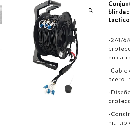
Conjunt
blindad
táctico
-2/4/6/
protecc
en carr
-Cable 
acero i
-Diseño
protecc
-Constr
múltipl