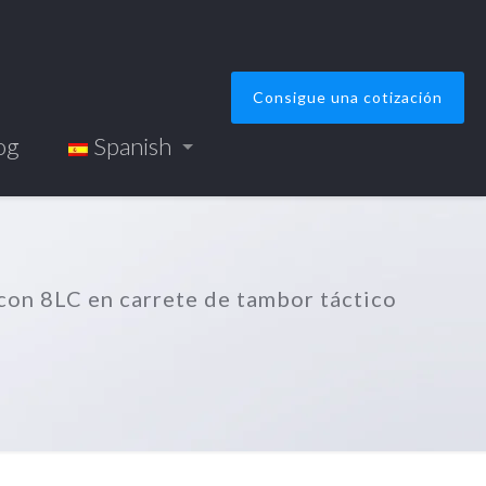
Consigue una cotización
og
Spanish
 con 8LC en carrete de tambor táctico