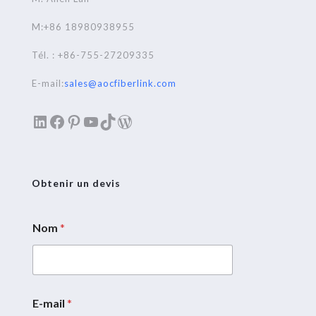
M:+86 18980938955
Tél. : +86-755-27209335
E-mail:
sales@aocfiberlink.com
LinkedIn
Facebook
Pinterest
YouTube
TikTok
WordPress
Obtenir un devis
Nom
*
*
*
C
o
u
r
E-mail
*
r