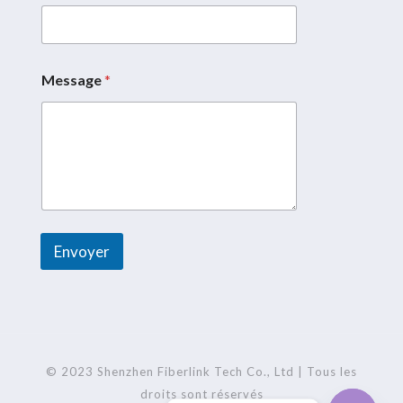
i
e
l
Message
*
Envoyer
A
l
t
e
r
© 2023 Shenzhen Fiberlink Tech Co., Ltd | Tous les
n
droits sont réservés