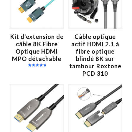
i
v
e
:
Kit d'extension de
Câble optique
câble 8K Fibre
actif HDMI 2.1 à
Optique HDMI
fibre optique
MPO détachable
blindé 8K sur
tambour Roxtone
Note
PCD 310
5.00
sur 5