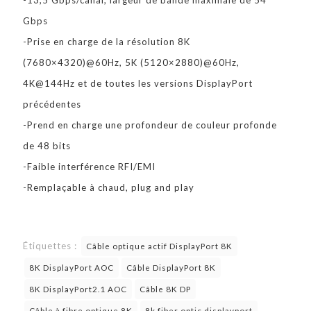
-13,5 Gbps/canal, largeur de bande maximale de 54
Gbps
-Prise en charge de la résolution 8K
(7680×4320)@60Hz, 5K (5120×2880)@60Hz,
4K@144Hz et de toutes les versions DisplayPort
précédentes
-Prend en charge une profondeur de couleur profonde
de 48 bits
-Faible interférence RFI/EMI
-Remplaçable à chaud, plug and play
Étiquettes :
Câble optique actif DisplayPort 8K
8K DisplayPort AOC
Câble DisplayPort 8K
8K DisplayPort2.1 AOC
Câble 8K DP
Câble à fibre optique 8K
8k fiber optic displayport