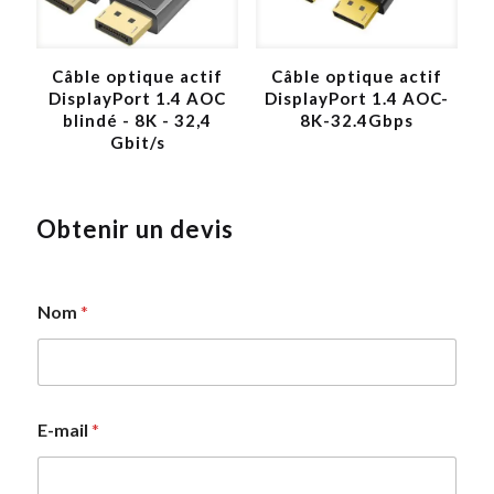
Câble optique actif
Câble optique actif
DisplayPort 1.4 AOC
DisplayPort 1.4 AOC-
blindé - 8K - 32,4
8K-32.4Gbps
Gbit/s
Obtenir un devis
Nom
*
N
E-mail
*
o
m
*