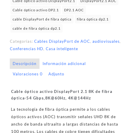
Cable óptico activo DisplayPort2.1
DisplayPort2.1 AOC
Cable óptico activo DP2.1
DP2.1 AOC
cable DisplayPort de fibra óptica
fibra óptica dp2.1
cable de fibra óptica dp2.1
Categorías:
Cables DisplayPort de AOC
,
audiovisuales
,
Conferencias HD
,
Casa inteligente
Descripción
Información adicional
Valoraciones
0
Adjunto
Cable óptico activo DisplayPort 2.1 8K de fibra
óptica-54 Gbps,8K@60Hz, 4K@144Hz
La tecnología de fibra óptica permite a los cables
ópticos activos (AOC) transmitir señales UHD 8K de
ancho de banda ultraalto a largas distancias de hasta
100 metros. Los cables de cobre tienen dificultades