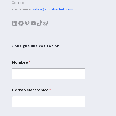
Correo
electrónico:
sales@aocfiberlink.com
LinkedIn
Facebook
Pinterest
YouTube
TikTok
WordPress
Consigue una cotización
Nombre
*
Correo electrónico
*