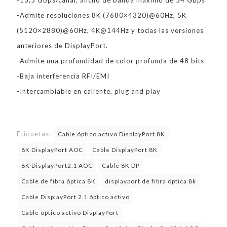
-13,5 Gbps/canal, ancho de banda máximo de 54 Gbps
-Admite resoluciones 8K (7680×4320)@60Hz, 5K
(5120×2880)@60Hz, 4K@144Hz y todas las versiones
anteriores de DisplayPort.
-Admite una profundidad de color profunda de 48 bits
-Baja interferencia RFI/EMI
-Intercambiable en caliente, plug and play
Etiquetas:
Cable óptico activo DisplayPort 8K
8K DisplayPort AOC
Cable DisplayPort 8K
8K DisplayPort2.1 AOC
Cable 8K DP
Cable de fibra óptica 8K
displayport de fibra óptica 8k
Cable DisplayPort 2.1 óptico activo
Cable óptico activo DisplayPort