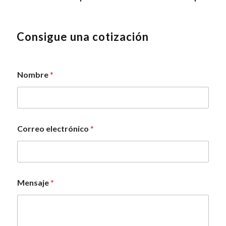
Consigue una cotización
Nombre
*
e
Correo electrónico
*
l
e
c
t
r
ó
Mensaje
*
n
i
c
o