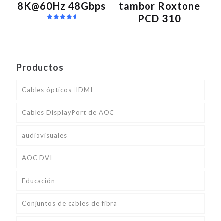
8K@60Hz 48Gbps
tambor Roxtone
PCD 310
Valorado
en
5.00
de 5
Productos
Cables ópticos HDMI
Cables DisplayPort de AOC
audiovisuales
AOC DVI
Educación
Conjuntos de cables de fibra