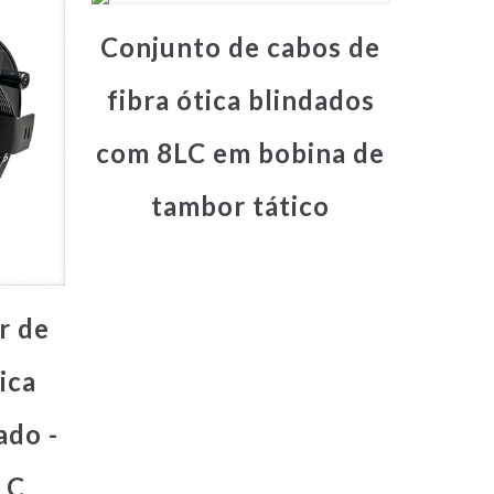
Conjunto de cabos de
fibra ótica blindados
com 8LC em bobina de
tambor tático
r de
ica
ado -
LC