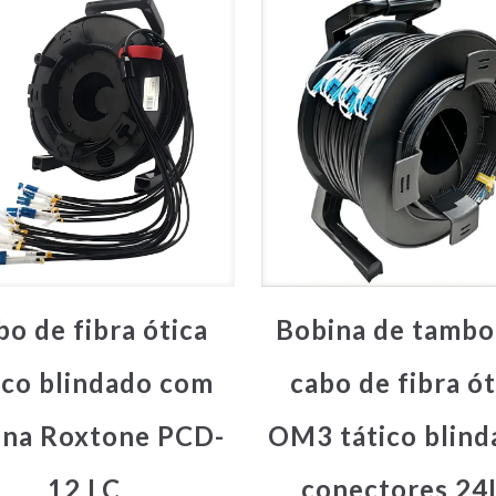
bo de fibra ótica
Bobina de tambo
ico blindado com
cabo de fibra ót
ina Roxtone PCD-
OM3 tático blind
12 LC
conectores 24