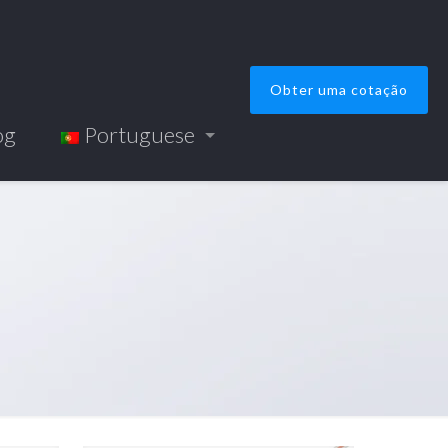
Obter uma cotação
og
Portuguese