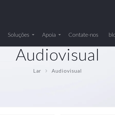
Soluções
Apoia
Contate-nos
bl
Audiovisual
Lar
Audiovisual