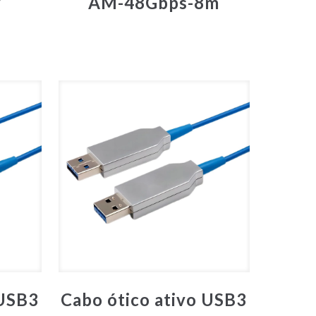
y
AM-48Gbps-8m
 USB3
Cabo ótico ativo USB3