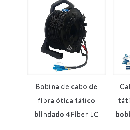
Bobina de cabo de
Ca
fibra ótica tático
tát
blindado 4Fiber LC
bob