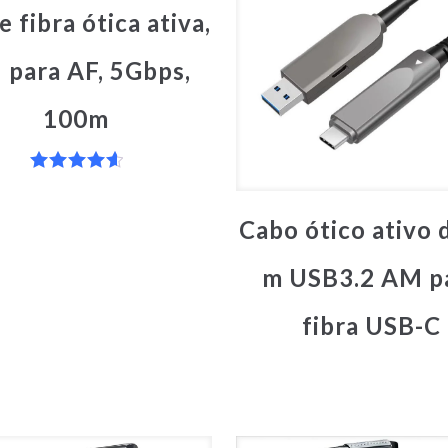
e fibra ótica ativa,
para AF, 5Gbps,
100m
Avaliação
4.67
de 5
Cabo ótico ativo 
m USB3.2 AM p
fibra USB-C