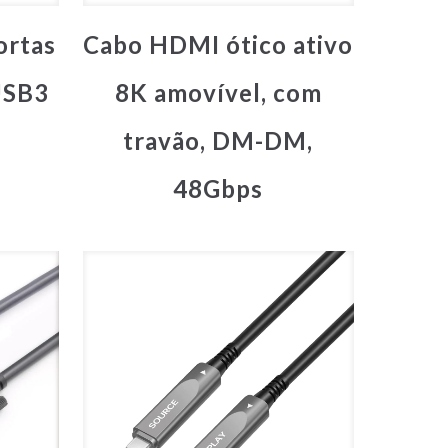
ortas
Cabo HDMI ótico ativo
USB3
8K amovível, com
travão, DM-DM,
48Gbps