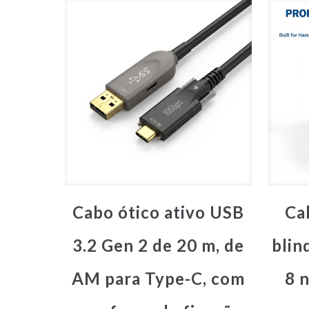
Cabo ótico ativo USB
Ca
3.2 Gen 2 de 20 m, de
bli
AM para Type-C, com
8 