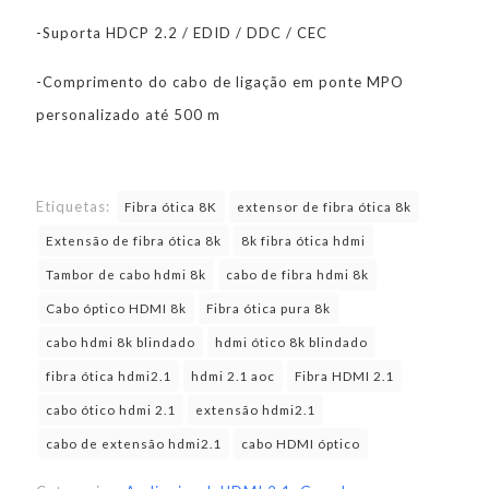
-Suporta HDCP 2.2 / EDID / DDC / CEC
-Comprimento do cabo de ligação em ponte MPO
personalizado até 500 m
Etiquetas:
Fibra ótica 8K
extensor de fibra ótica 8k
Extensão de fibra ótica 8k
8k fibra ótica hdmi
Tambor de cabo hdmi 8k
cabo de fibra hdmi 8k
Cabo óptico HDMI 8k
Fibra ótica pura 8k
cabo hdmi 8k blindado
hdmi ótico 8k blindado
fibra ótica hdmi2.1
hdmi 2.1 aoc
Fibra HDMI 2.1
cabo ótico hdmi 2.1
extensão hdmi2.1
cabo de extensão hdmi2.1
cabo HDMI óptico