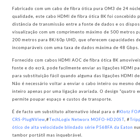
Fabricado com um cabo de fibra ótica pura OM3 de 24 núcle
qualidade, este cabo HDMI de fibra ótica 8K foi concebido 
distância de transmissão entre a fonte de dados e os dispos
visualização com um comprimento máximo de 500 metros p
200 metros para 8K/60p UHD, que oferecem capacidades d
incomparáveis com uma taxa de dados máxima de 48 Gbps.
Fornecido com cabos HDMI AOC de fibra ótica 8K amovíveis
fonte e do ecrã, pode facilmente enviar as ligações HDMI p
para substituição fácil quando alguma das ligações HDMI dei
Não é necessário voltar a enviar o cabo inteiro ou mesmo de
inteiro apenas por uma ligação avariada. O design "quatro
permite poupar espaço e custos de transporte.
É de facto um substituto alternativo ideal para o #
Klotz F
CRS-PlugNView
,#
TechLogix Networx MOFO-HD20ST
, #
Tripp
ótico de alta velocidade blindado série P568FA da Eaton
nu
tambor portátil mas inquebrável.