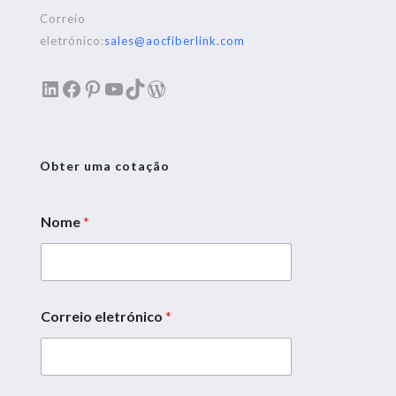
Correio
eletrónico:
sales@aocfiberlink.com
LinkedIn
Facebook
Pinterest
YouTube
TikTok
WordPress
Obter uma cotação
Nome
*
Correio eletrónico
*