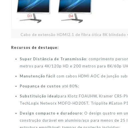
Cabo de extensão HDMI2.1 de fibra ótica 8K blindado
Recursos de destaque:
Super Distância de Transmissão
: comprimento person
metros para 4K/120p HD e 200 metros para 8K/60p U
Manutenção fácil
com cabos HDMI AOC de junção subst
Poupança de custos
até 80%;
Substituição ideal
para Klotz FOAUHW, Kramer CRS-Pl
TechLogix Networx MOFO-HD20ST, Tripplite #Eaton P
Design compacto e duradouro
: O design quatro em u
construção durável em alumínio/aço para menos de 25 l
estrutura empilhável; tampas de proteção incluídas;