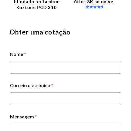
blindado no tambor
ótica 8K amovível
Roxtone PCD 310
Avaliação
5.00
de 5
Obter uma cotação
*
Nome
*
N
o
m
e
N
o
Correio eletrónico
*
m
e
Mensagem
*