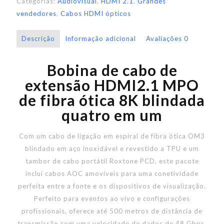
Categorias:
Audiovisual
,
HDMI 2.1
,
Grandes
vendedores
,
Cabos HDMI ópticos
Descrição
Informação adicional
Avaliações
0
Bobina de cabo de
extensão HDMI2.1 MPO
de fibra ótica 8K blindada
quatro em um
Com um cabo de ligação em espiral de fibra ótica OM3
blindado em aço inoxidável e revestido a TPU e um
tambor de cabo portátil Roxtone PCD, este pacote
inclui cabos AOC amovíveis para uma conetividade
perfeita entre a fonte e os dispositivos de visualização.
Perfeito para eventos ao vivo e configurações
profissionais, oferece até 500 metros de distância de
transmissão com uma velocidade de dados de 48 Gbps,