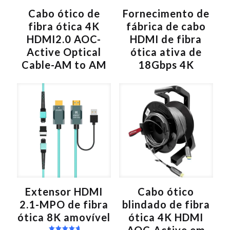
:
Cabo ótico de
Fornecimento de
fibra ótica 4K
fábrica de cabo
HDMI2.0 AOC-
HDMI de fibra
Active Optical
ótica ativa de
Cable-AM to AM
18Gbps 4K
Extensor HDMI
Cabo ótico
2.1-MPO de fibra
blindado de fibra
ótica 8K amovível
ótica 4K HDMI
AOC-Active em