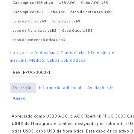
Cabo óptico USB ativo
USB AOC
Cabo AOC USB
Cabo óptico USB
usb3 aoc
cabo de extensão usb3
cabo de fibra usb3
fibra ótica usb3
cabo de fibra ótica usb3
Cabo ótico USB3
cabo de extensão ótica usb3
Categorias:
Audiovisual
,
Conferências HD
,
Visão de
máquina
,
Médico
,
Cabos USB ópticos
REF:
FPUC-3003-1
Descrição
Informação adicional
Avaliações
0
Anexo
Abreviado como USB3 AOC, o AOCFiberlink FPUC-3003
Cab
USB3 de fibra pura
é também designado por cabo ótico USB
ótica USB3, cabo USB de fibra ótica. Este cabo ótico ativo 