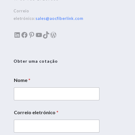
Correio
eletrónico:
sales@aocfiberlink.com
LinkedIn
Facebook
Pinterest
YouTube
TikTok
WordPress
Obter uma cotação
Nome
*
Correio eletrónico
*
*
E
m
a