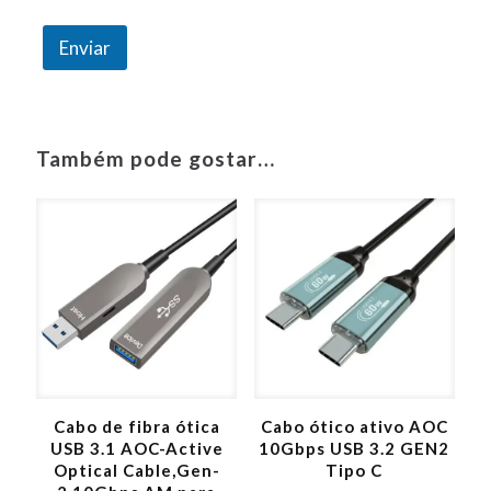
a
g
e
Enviar
m
A
l
t
Também pode gostar…
e
r
n
a
t
i
v
e
:
Cabo de fibra ótica
Cabo ótico ativo AOC
USB 3.1 AOC-Active
10Gbps USB 3.2 GEN2
Optical Cable,Gen-
Tipo C