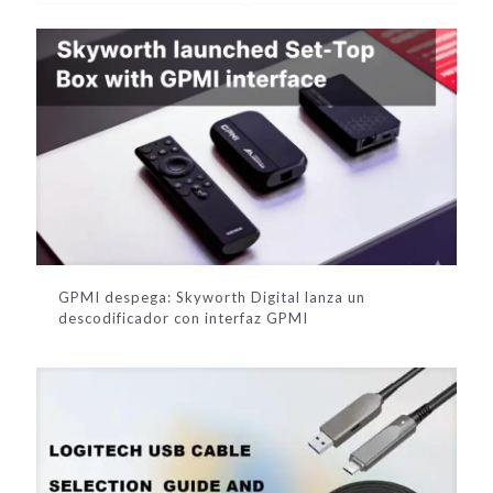
r
n
a
t
i
v
e
:
GPMI despega: Skyworth Digital lanza un
descodificador con interfaz GPMI