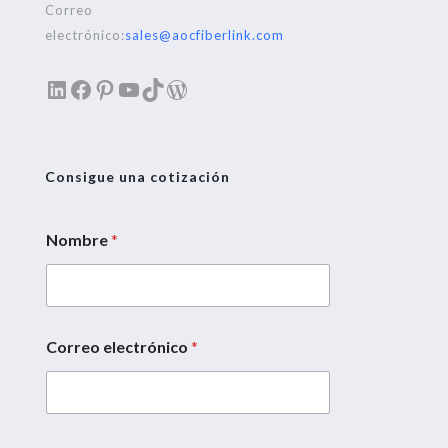
Correo
electrónico:
sales@aocfiberlink.com
LinkedIn
Facebook
Pinterest
YouTube
TikTok
WordPress
Consigue una cotización
Nombre
*
Correo electrónico
*
*
*