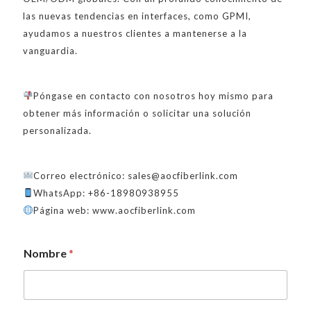
las nuevas tendencias en interfaces, como GPMI,
ayudamos a nuestros clientes a mantenerse a la
vanguardia.
Póngase en contacto con nosotros hoy mismo para
obtener más información o solicitar una solución
personalizada.
Correo electrónico: sales@aocfiberlink.com
WhatsApp: +86-18980938955
Página web: www.aocfiberlink.com
*
Nombre
*
e
l
e
c
t