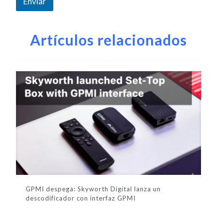
Enviar
c
t
A
r
l
ó
Artículos relacionados
n
t
i
e
c
r
o
n
a
t
i
v
e
:
GPMI despega: Skyworth Digital lanza un
descodificador con interfaz GPMI