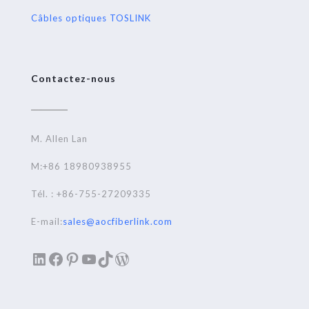
Câbles optiques TOSLINK
Contactez-nous
M. Allen Lan
M:+86 18980938955
Tél. : +86-755-27209335
E-mail:
sales@aocfiberlink.com
LinkedIn
Facebook
Pinterest
YouTube
TikTok
WordPress