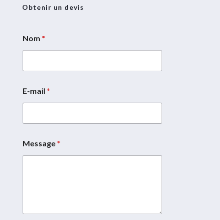
Obtenir un devis
Nom
*
E-mail
*
Message
*
N
o
m
M
e
s
s
a