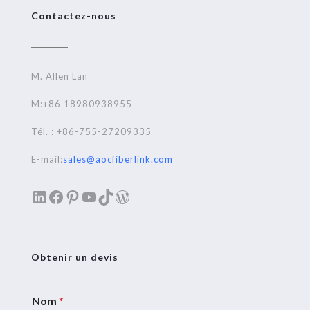
Contactez-nous
M. Allen Lan
M:+86 18980938955
Tél. : +86-755-27209335
E-mail:
sales@aocfiberlink.com
LinkedIn
Facebook
Pinterest
YouTube
TikTok
WordPress
Obtenir un devis
Nom
*