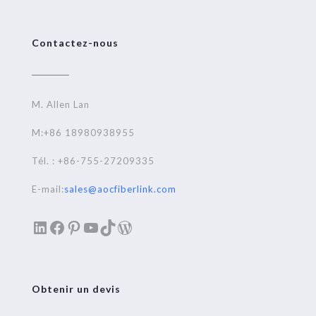
Contactez-nous
M. Allen Lan
M:+86 18980938955
Tél. : +86-755-27209335
E-mail:
sales@aocfiberlink.com
LinkedIn
Facebook
Pinterest
YouTube
TikTok
WordPress
Obtenir un devis