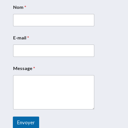
Nom
*
E-mail
*
*
*
C
o
u
r
Message
*
r
i
e
l
Envoyer