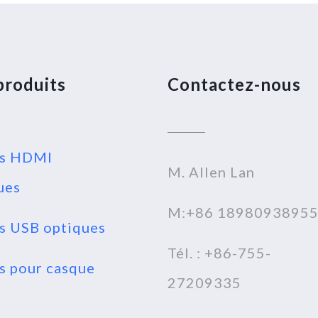
produits
Contactez-nous
es HDMI
M. Allen Lan
ues
M:+86 1898093895
s USB optiques
Tél. : +86-755-
s pour casque
27209335