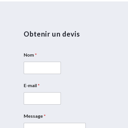
Obtenir un devis
Nom
*
5
E-mail
*
N
o
m
M
e
Message
*
s
s