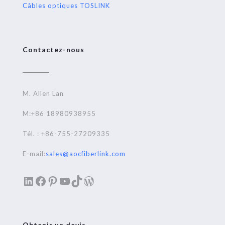
Câbles optiques TOSLINK
Contactez-nous
M. Allen Lan
M:+86 18980938955
Tél. : +86-755-27209335
E-mail:
sales@aocfiberlink.com
LinkedIn
Facebook
Pinterest
YouTube
TikTok
WordPress
Obtenir un devis