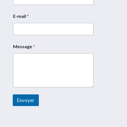
r
r
i
E-mail
*
e
l
*
*
Message
*
Envoyer
A
l
t