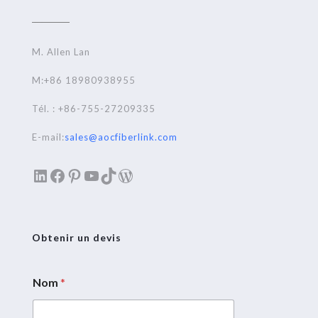
M. Allen Lan
M:+86 18980938955
Tél. : +86-755-27209335
E-mail:
sales@aocfiberlink.com
LinkedIn
Facebook
Pinterest
YouTube
TikTok
WordPress
Obtenir un devis
Nom
*
C
o
u