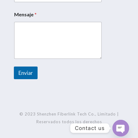
Mensaje
*
N
o
m
b
r
e
*
C
o
r
Enviar
r
e
A
o
l
t
e
r
© 2023 Shenzhen Fiberlink Tech Co., Limitado |
n
Reservados todos los derechos
Contact us
a
t