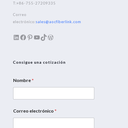
T:+86-755-27209335
Correo
electrónico:
sales@aocfiberlink.com
LinkedIn
Facebook
Pinterest
YouTube
TikTok
WordPress
Consigue una cotización
Nombre
*
Correo electrónico
*