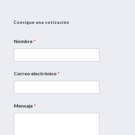
Consigue una cotización
Nombre
*
Correo electrónico
*
C
o
r
r
e
o
Mensaje
*
C
o
r
r
e