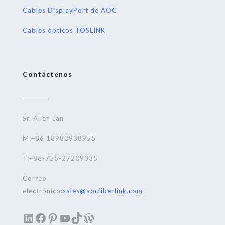
Cables DisplayPort de AOC
Cables ópticos TOSLINK
Contáctenos
Sr. Allen Lan
M:+86 18980938955
T:+86-755-27209335
Correo
electrónico:
sales@aocfiberlink.com
LinkedIn
Facebook
Pinterest
YouTube
TikTok
WordPress