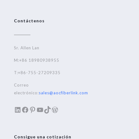
Contáctenos
Sr. Allen Lan
M:+86 18980938955
T:+86-755-27209335
Correo
electrónico:
sales@aocfiberlink.com
LinkedIn
Facebook
Pinterest
YouTube
TikTok
WordPress
Consigue una cotización