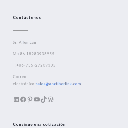
Contáctenos
Sr. Allen Lan
M:+86 18980938955
T:+86-755-27209335
Correo
electrónico:
sales@aocfiberlink.com
LinkedIn
Facebook
Pinterest
YouTube
TikTok
WordPress
Consigue una cotización