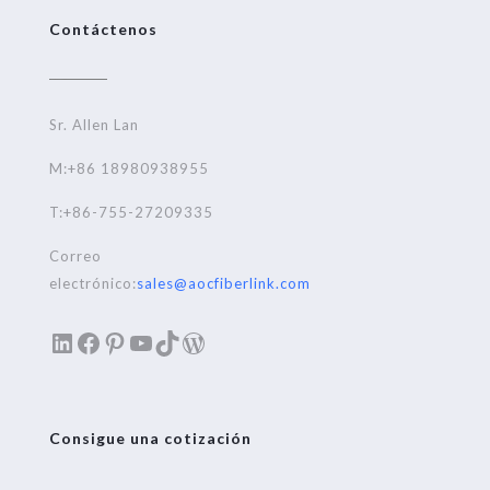
Contáctenos
Sr. Allen Lan
M:+86 18980938955
T:+86-755-27209335
Correo
electrónico:
sales@aocfiberlink.com
LinkedIn
Facebook
Pinterest
YouTube
TikTok
WordPress
Consigue una cotización