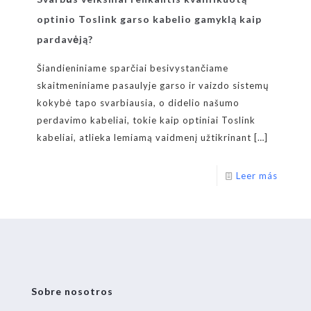
optinio Toslink garso kabelio gamyklą kaip
pardavėją?
Šiandieniniame sparčiai besivystančiame
skaitmeniniame pasaulyje garso ir vaizdo sistemų
kokybė tapo svarbiausia, o didelio našumo
perdavimo kabeliai, tokie kaip optiniai Toslink
kabeliai, atlieka lemiamą vaidmenį užtikrinant
[…]
Leer más
Sobre nosotros