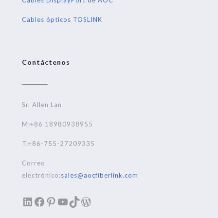
Cables ópticos TOSLINK
Contáctenos
Sr. Allen Lan
M:+86 18980938955
T:+86-755-27209335
Correo
electrónico:
sales@aocfiberlink.com
LinkedIn
Facebook
Pinterest
YouTube
TikTok
WordPress