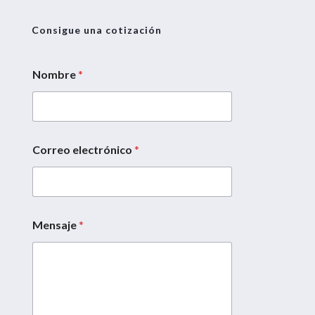
Consigue una cotización
Nombre
*
Correo electrónico
*
*
N
o
m
b
r
Mensaje
*
e
*