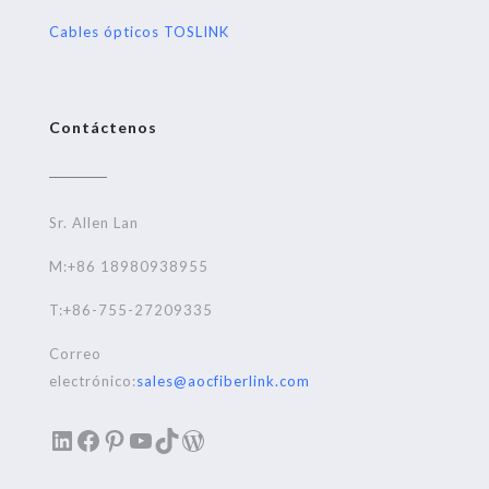
Cables ópticos TOSLINK
Contáctenos
Sr. Allen Lan
M:+86 18980938955
T:+86-755-27209335
Correo
electrónico:
sales@aocfiberlink.com
LinkedIn
Facebook
Pinterest
YouTube
TikTok
WordPress