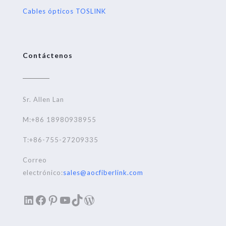
Cables ópticos TOSLINK
Contáctenos
Sr. Allen Lan
M:+86 18980938955
T:+86-755-27209335
Correo
electrónico:
sales@aocfiberlink.com
LinkedIn
Facebook
Pinterest
YouTube
TikTok
WordPress