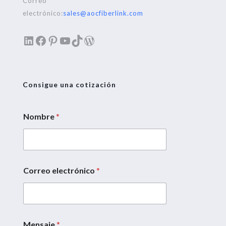
Correo
electrónico:
sales@aocfiberlink.com
LinkedIn
Facebook
Pinterest
YouTube
TikTok
WordPress
Consigue una cotización
Nombre
*
Correo electrónico
*
M
e
n
s
a
j
Mensaje
*