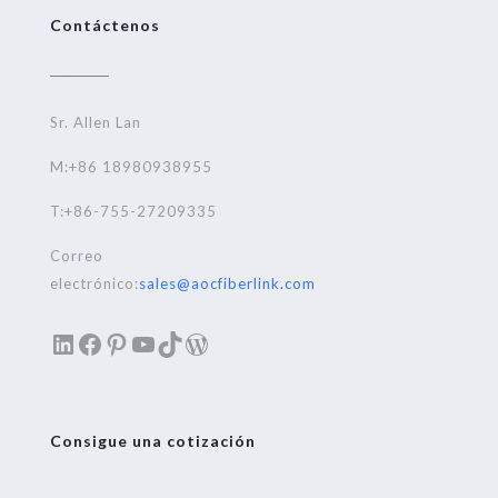
Contáctenos
Sr. Allen Lan
M:+86 18980938955
T:+86-755-27209335
Correo
electrónico:
sales@aocfiberlink.com
LinkedIn
Facebook
Pinterest
YouTube
TikTok
WordPress
Consigue una cotización