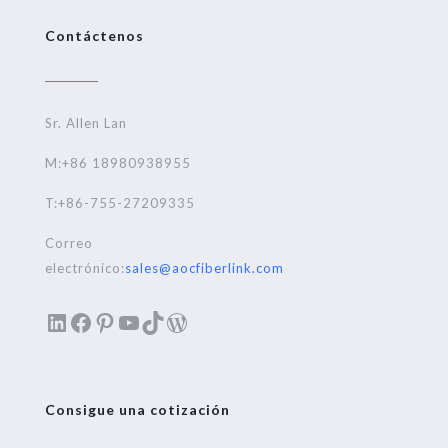
Contáctenos
Sr. Allen Lan
M:+86 18980938955
T:+86-755-27209335
Correo
electrónico:
sales@aocfiberlink.com
LinkedIn
Facebook
Pinterest
YouTube
TikTok
WordPress
Consigue una cotización