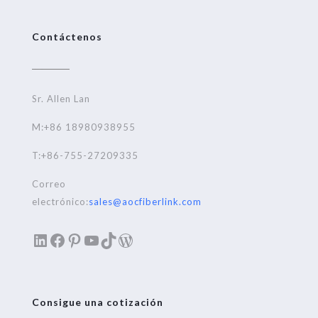
Contáctenos
Sr. Allen Lan
M:+86 18980938955
T:+86-755-27209335
Correo
electrónico:
sales@aocfiberlink.com
LinkedIn
Facebook
Pinterest
YouTube
TikTok
WordPress
Consigue una cotización