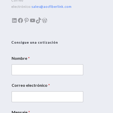
Correo
electrónico:
sales@aocfiberlink.com
LinkedIn
Facebook
Pinterest
YouTube
TikTok
WordPress
Consigue una cotización
Nombre
*
Correo electrónico
*
M
e
n
s
a
j
Mensaje
*