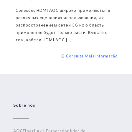
Conexões HDMI AOC широко применяются в
различных сценариях использования, и с
распространением сетей 5G их о бласть
применения будет только расти. Вместе с
тем, кабели HDMI AOC
[…]
Consulte Mais informação
Sobre nós
AOCFiberlink
| Fornecedor líder de