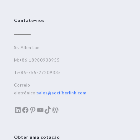
Contate-nos
Sr. Allen Lan
M:+86 18980938955
T:+86-755-27209335
Correio
eletrónico:
sales@aocfiberlink.com
LinkedIn
Facebook
Pinterest
YouTube
TikTok
WordPress
Obter uma cotação