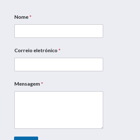
Nome
*
Correio eletrónico
*
Mensagem
*
E
m
a
i
l
e
l
e
t