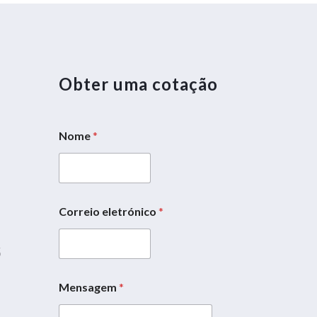
Obter uma cotação
Nome
*
5
Correio eletrónico
*
M
e
5
n
s
a
Mensagem
*
g
e