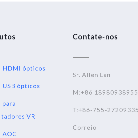
utos
Contate-nos
 HDMI ópticos
Sr. Allen Lan
 USB ópticos
M:+86 1898093895
 para
T:+86-755-2720933
ltadores VR
Correio
s AOC