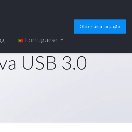
Obter uma cotação
og
Portuguese
iva USB 3.0