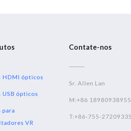
utos
Contate-nos
 HDMI ópticos
Sr. Allen Lan
 USB ópticos
M:+86 1898093895
 para
T:+86-755-2720933
ltadores VR