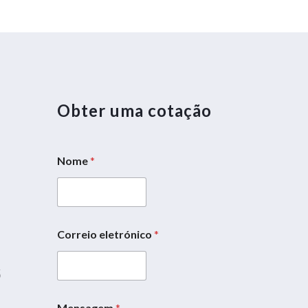
Obter uma cotação
Nome
*
N
o
m
e
d
5
Correio eletrónico
*
a
*
5
Mensagem
*