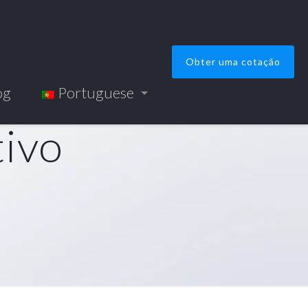
Obter uma cotação
og
Portuguese
tivo