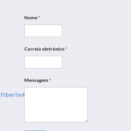
Nome
*
5
Correio eletrónico
*
*
N
5
o
m
e
Mensagem
*
*
fiberlink.com
ess