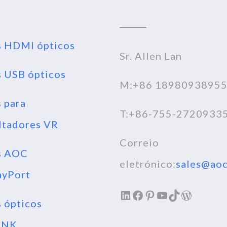
 HDMI ópticos
Sr. Allen Lan
 USB ópticos
M:+86 1898093895
 para
T:+86-755-2720933
ltadores VR
Correio
s AOC
eletrónico:
sales@aoc
ayPort
LinkedIn
Facebook
Pinterest
YouTube
TikTok
WordPr
 ópticos
INK