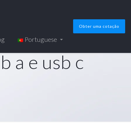
Obter uma cotação
og
Portuguese
b a e usb c