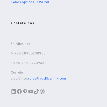
Cabos ópticos TOSLINK
Contate-nos
Sr. Allen Lan
M:+86 18980938955
T:+86-755-27209335
Correio
eletrónico:
sales@aocfiberlink.com
LinkedIn
Facebook
Pinterest
YouTube
TikTok
WordPress