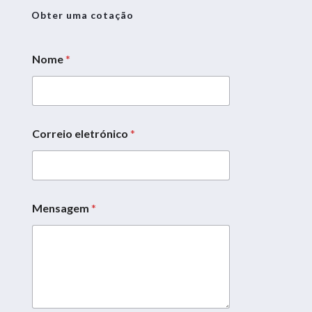
Obter uma cotação
Nome
*
C
o
r
r
e
i
Correio eletrónico
*
o
*
N
o
m
Mensagem
*
e