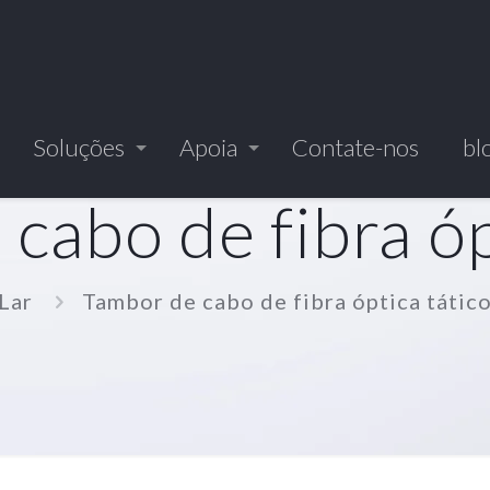
Soluções
Apoia
Contate-nos
bl
cabo de fibra óp
Lar
Tambor de cabo de fibra óptica tátic