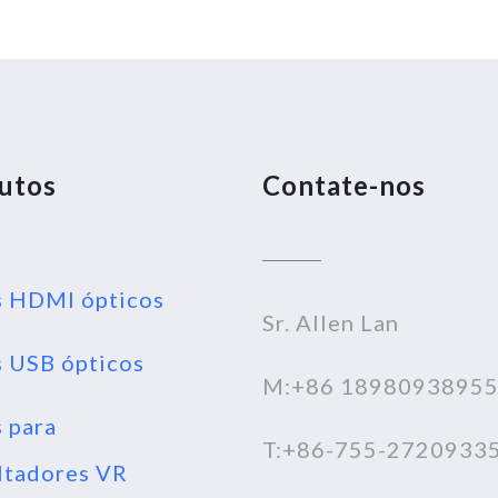
utos
Contate-nos
 HDMI ópticos
Sr. Allen Lan
 USB ópticos
M:+86 1898093895
 para
T:+86-755-2720933
ltadores VR