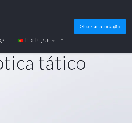
Obter uma cotação
og
Portuguese
tica tático
o