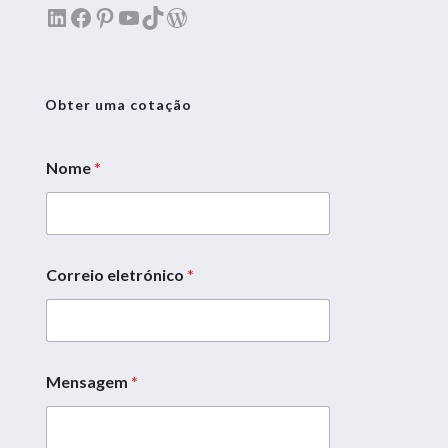
LinkedIn
Facebook
Pinterest
YouTube
TikTok
WordPress
Obter uma cotação
Nome
*
Correio eletrónico
*
Mensagem
*
E
m
a