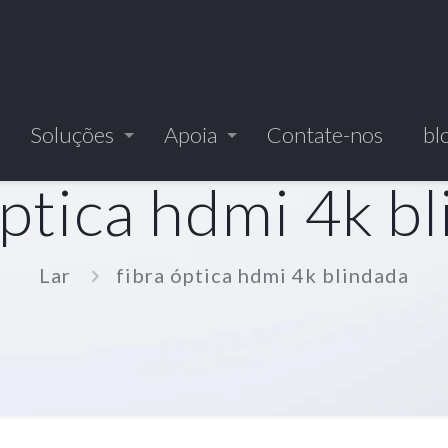
Soluções
Apoia
Contate-nos
bl
óptica hdmi 4k b
Lar
fibra óptica hdmi 4k blindada