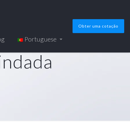
Obter uma cotação
og
Portuguese
lindada