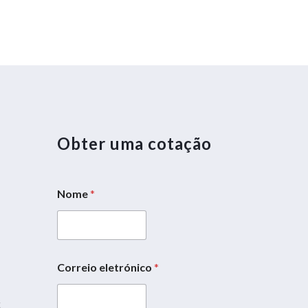
Obter uma cotação
Nome
*
5
Correio eletrónico
*
M
e
5