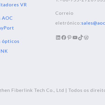
ltadores VR
Correio
s AOC
eletrónico:
sales@aoc
ayPort
LinkedIn
Facebook
Pinterest
YouTube
TikTok
WordPr
 ópticos
INK
hen Fiberlink Tech Co., Ltd | Todos os direit