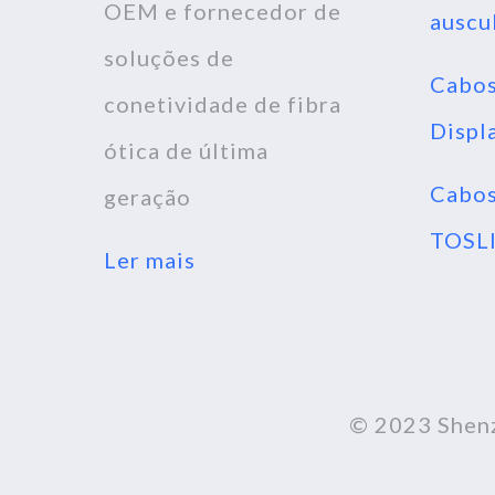
OEM e fornecedor de
auscu
soluções de
Cabo
conetividade de fibra
Displ
ótica de última
Cabos
geração
TOSL
Ler mais
© 2023 Shenz