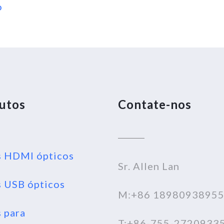
o
utos
Contate-nos
 HDMI ópticos
Sr. Allen Lan
 USB ópticos
M:+86 1898093895
 para
T:+86-755-2720933