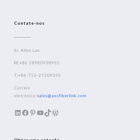
Contate-nos
Sr. Allen Lan
M:+86 18980938955
T:+86-755-27209335
Correio
eletrónico:
sales@aocfiberlink.com
LinkedIn
Facebook
Pinterest
YouTube
TikTok
WordPress
Obter uma cotação