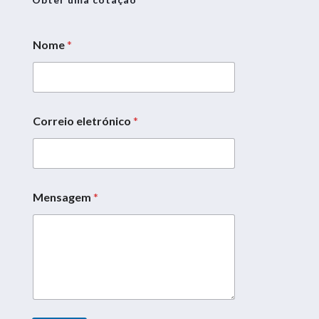
Nome
*
Correio eletrónico
*
Mensagem
*
M
e
n
s
a
g
e
m
C