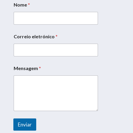
Nome
*
Correio eletrónico
*
Mensagem
*
*
M
e
n
s
a
g
e
m
C
Enviar
o