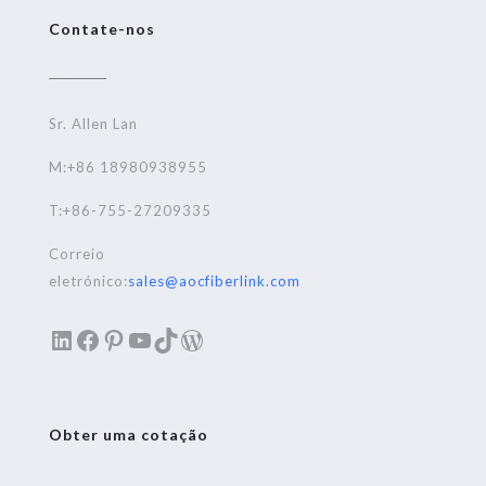
Contate-nos
Sr. Allen Lan
M:+86 18980938955
T:+86-755-27209335
Correio
eletrónico:
sales@aocfiberlink.com
LinkedIn
Facebook
Pinterest
YouTube
TikTok
WordPress
Obter uma cotação