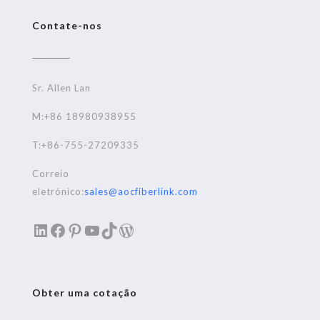
Contate-nos
Sr. Allen Lan
M:+86 18980938955
T:+86-755-27209335
Correio
eletrónico:
sales@aocfiberlink.com
LinkedIn
Facebook
Pinterest
YouTube
TikTok
WordPress
Obter uma cotação