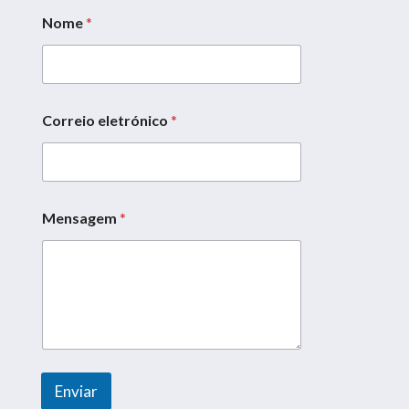
Nome
*
Correio eletrónico
*
Mensagem
*
e
l
e
t
r
ó
n
i
c
o
Enviar
*