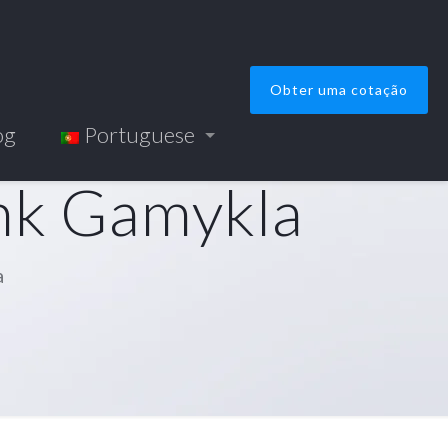
Obter uma cotação
og
Portuguese
ink Gamykla
a