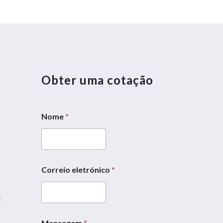
Obter uma cotação
Nome
*
5
Correio eletrónico
*
C
o
5
r
r
e
Mensagem
*