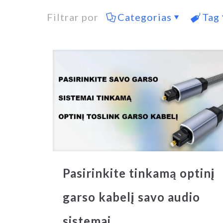
Filtrar por
Categorias
Tag
Pasirinkite tinkamą optinį
garso kabelį savo audio
sistemai