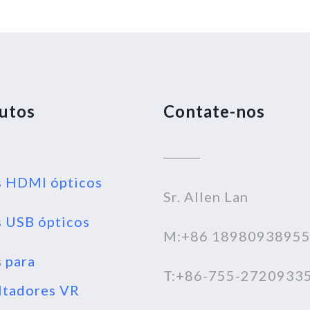
utos
Contate-nos
 HDMI ópticos
Sr. Allen Lan
 USB ópticos
M:+86 1898093895
 para
T:+86-755-2720933
ltadores VR