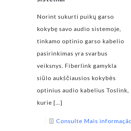
Norint sukurti puikų garso
kokybę savo audio sistemoje,
tinkamo optinio garso kabelio
pasirinkimas yra svarbus
veiksnys. Fiberlink gamykla
siūlo aukščiausios kokybės
optinius audio kabelius Toslink,
kurie
[…]
Consulte Mais informaçã