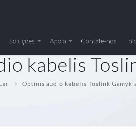
Soluções
Apoia
Contate-nos
bl
dio kabelis Tosl
Lar
Optinis audio kabelis Toslink Gamykl