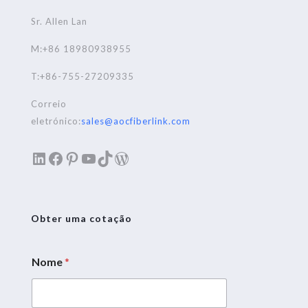
Sr. Allen Lan
M:+86 18980938955
T:+86-755-27209335
Correio
eletrónico:
sales@aocfiberlink.com
LinkedIn
Facebook
Pinterest
YouTube
TikTok
WordPress
Obter uma cotação
Nome
*