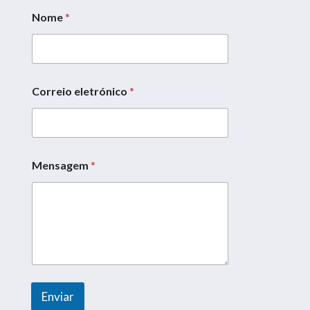
Nome
*
Correio eletrónico
*
Mensagem
*
*
M
e
n
s
a
g
e
m
N
Enviar
o