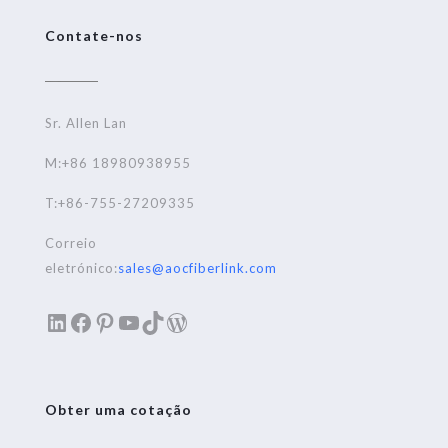
Contate-nos
Sr. Allen Lan
M:+86 18980938955
T:+86-755-27209335
Correio
eletrónico:
sales@aocfiberlink.com
LinkedIn
Facebook
Pinterest
YouTube
TikTok
WordPress
Obter uma cotação